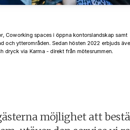
r, Coworking spaces i öppna kontorslandskap samt
ad och ytterområden. Sedan hösten 2022 erbjuds äv
ch dryck via Karma - direkt från mötesrummen.
ästerna möjlighet att bestä