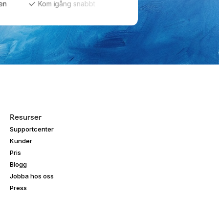
Kom igång snabbt
Få hjälp från start till mål
Framti
Resurser
Supportcenter
Kunder
Pris
Blogg
Jobba hos oss
Press