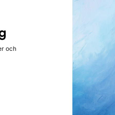
ag
er och