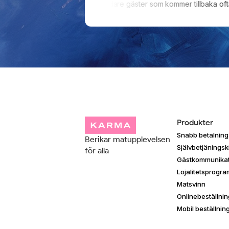
taurangen
Nöjdare gäster som kommer tillbaka oftare
Produkter
Snabb betalning
Berikar matupplevelsen
Självbetjäningsk
för alla
Gästkommunikat
Lojalitetsprogra
Matsvinn
Onlinebeställni
Mobil beställnin