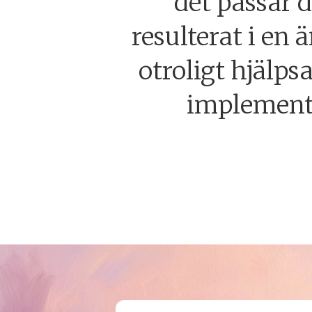
det passar d
resulterat i en
otroligt hjälps
implemente