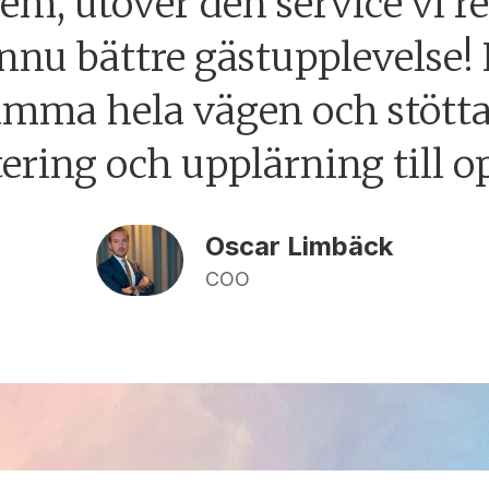
em, utöver den service vi r
 ännu bättre gästupplevelse!
amma hela vägen och stöttat
ring och upplärning till o
Oscar Limbäck
COO