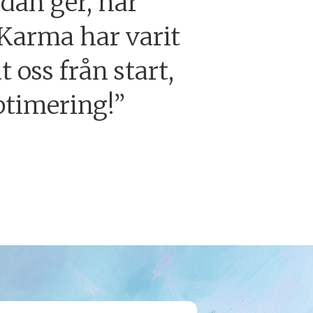
edan ger, har
 Karma har varit
 oss från start,
ptimering!”