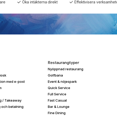
Öka intäkterna direkt
Effektivisera verksamheten
Restaurangtyper
Nyöppnad restaurang
iosk
Golfbana
ion med e-post
Event & nöjespark
m
Quick Service
Full Service
ng / Takeaway
Fast Casual
g och betalning
Bar & Lounge
Fine Dining