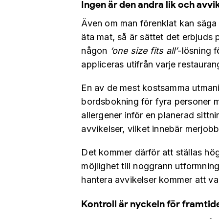
Ingen är den andra lik och avv
Även om man förenklat kan säga a
äta mat, så är sättet det erbjuds på
någon
‘one size fits all’
-lösning f
appliceras utifrån varje restaura
En av de mest kostsamma utmaning
bordsbokning för fyra personer må
allergener inför en planerad sittni
avvikelser, vilket innebär merjob
Det kommer därför att ställas hög
möjlighet till noggrann utformnin
hantera avvikelser kommer att v
Kontroll är nyckeln för framtid