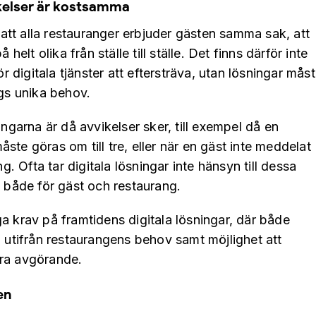
ikelser är kostsamma
tt alla restauranger erbjuder gästen samma sak, att
 helt olika från ställe till ställe. Det finns därför inte
ör digitala tjänster att eftersträva, utan lösningar mås
ngs unika behov.
arna är då avvikelser sker, till exempel då en
ste göras om till tre, eller när en gäst inte meddelat
ng. Ofta tar digitala lösningar inte hänsyn till dessa
b både för gäst och restaurang.
a krav på framtidens digitala lösningar, där både
g utifrån restaurangens behov samt möjlighet att
ara avgörande.
en