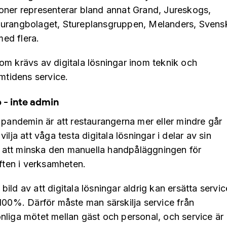
oner representerar bland annat Grand, Jureskogs,
aurangbolaget, Stureplansgruppen, Melanders, Svens
ed flera.
om krävs av digitala lösningar inom teknik och
amtidens service.
 - inte admin
 pandemin är att restaurangerna mer eller mindre går
lja att våga testa digitala lösningar i delar av sin
ör att minska den manuella handpåläggningen för
iften i verksamheten.
ld av att digitala lösningar aldrig kan ersätta servic
100%. Därför måste man särskilja service från
nliga mötet mellan gäst och personal, och service är