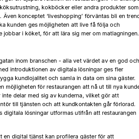
 köksutrustning, kokböcker eller andra produkter som
Även konceptet ‘liveshopping’ förväntas bli en tren
a kunden ges möjligheten att live få följa och
 jobbar i köket, för att lära sig mer om matlagningen
gatan inom branschen - alla vet värdet av en god oc
ed introduktionen av digitala lösningar ges fler
bygga kundlojalitet och samla in data om sina gäster.
möjligheten för restaurangen att nå ut till nya kunde
r inte delar med sig av kunderna, vilket gör att
ntör till tjänsten och att kundkontakten går förlorad.
ns digitala lösningar utformas utifrån att restaurangen
tt en digital tjänst kan profilera gäster för att