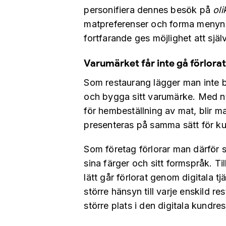
personifiera dennes besök på
ol
matpreferenser och forma menyn u
fortfarande ges möjlighet att sjä
Varumärket får inte gå förlora
Som restaurang lägger man inte b
och bygga sitt varumärke. Med ny
för hembeställning av mat, blir m
presenteras på samma sätt för k
Som företag förlorar man därför s
sina färger och sitt formspråk. Ti
lätt går förlorat genom digitala tj
större hänsyn till varje enskild r
större plats i den digitala kundre