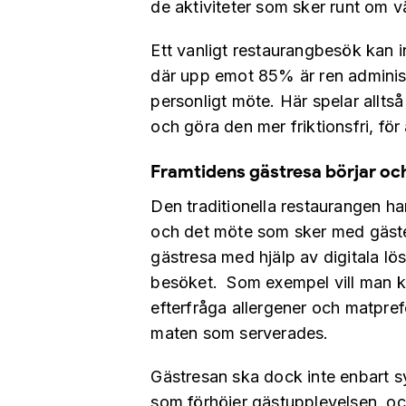
de aktiviteter som sker runt om 
Ett vanligt restaurangbesök kan 
där upp emot 85% är ren administ
personligt möte. Här spelar alltså 
och göra den mer friktionsfri, för
Framtidens gästresa börjar oc
Den traditionella restaurangen har
och det möte som sker med gästen
gästresa med hjälp av digitala lö
besöket. Som exempel vill man k
efterfråga allergener och matpref
maten som serverades.
Gästresan ska dock inte enbart sy
som förhöjer gästupplevelsen, och 