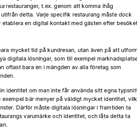
ika
restauranger, t.ex. genom att komma ihåg
tifrån detta. Varje specifik restaurang måste dock
lv etablera en digital kontakt med gästen efter besöke
t
ara mycket tid på kundresan, utan även på att utfor
a digitala lösningar, som till exempel marknadsplats
an oftast bara en i mängden av alla företag som
unden.
in identitet om man inte får använda sitt egna typsnitt
ll exempel bär menyer på väldigt mycket identitet, vil
änster. Därför måste digitala lösningar i framtiden ta
estaurangs varumärke och identitet, och låta detta ta
san.