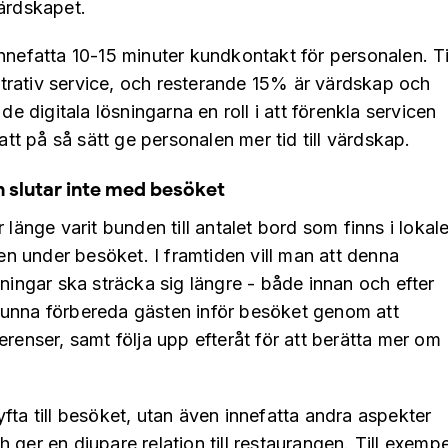
värdskapet.
innefatta 10-15 minuter kundkontakt för personalen. T
rativ service, och resterande 15% är värdskap och
de digitala lösningarna en roll i att förenkla servicen
 att på så sätt ge personalen mer tid till värdskap.
h slutar inte med besöket
 länge varit bunden till antalet bord som finns i lokal
 under besöket. I framtiden vill man att denna
sningar ska sträcka sig längre - både innan och efter
unna förbereda gästen inför besöket genom att
erenser, samt följa upp efteråt för att berätta mer om
fta till besöket, utan även innefatta andra aspekter
ger en djupare relation till restaurangen. Till exempe