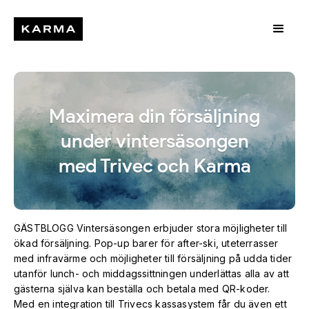
Maximera din försäljning
under vintersäsongen
med Trivec och Karma
GÄSTBLOGG Vintersäsongen erbjuder stora möjligheter till
ökad försäljning. Pop-up barer för after-ski, uteterrasser
med infravärme och möjligheter till försäljning på udda tider
utanför lunch- och middagssittningen underlättas alla av att
gästerna själva kan beställa och betala med QR-koder.
Med en integration till Trivecs kassasystem får du även ett